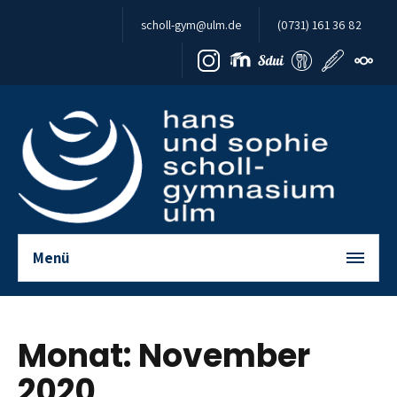
Zum Inhalt springen
scholl-gym@ulm.de
(0731) 161 36 82
Menü
Monat:
November
2020