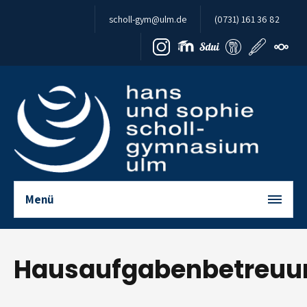
Zum Inhalt springen
scholl-gym@ulm.de
(0731) 161 36 82
Menü
Hausaufgabenbetreuu