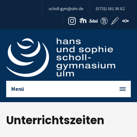
Zum Inhalt springen
scholl-gym@ulm.de
(0731) 161 36 82
Menü
Unterrichtszeiten