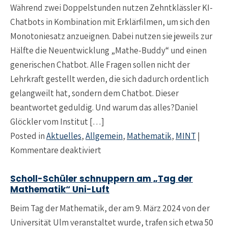
Während zwei Doppelstunden nutzen Zehntklässler KI-
Chatbots in Kombination mit Erklärfilmen, um sich den
Monotoniesatz anzueignen. Dabei nutzen sie jeweils zur
Hälfte die Neuentwicklung „Mathe-Buddy“ und einen
generischen Chatbot. Alle Fragen sollen nicht der
Lehrkraft gestellt werden, die sich dadurch ordentlich
gelangweilt hat, sondern dem Chatbot. Dieser
beantwortet geduldig. Und warum das alles?Daniel
Glöckler vom Institut […]
Posted in
Aktuelles
,
Allgemein
,
Mathematik
,
MINT
|
für Ersetzt KI den Mathelehrer?
Kommentare deaktiviert
Scholl-Schüler schnuppern am „Tag der
Mathematik“ Uni-Luft
Beim Tag der Mathematik, der am 9. März 2024 von der
Universität Ulm veranstaltet wurde, trafen sich etwa 50