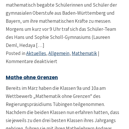
mathematisch begabte Schülerinnen und Schüler der
gymnasialen Oberstufe aus Baden-Württemberg und
Bayern, um ihre mathematischen Kräfte zu messen.
Morgens um kurz vor 9 Uhr traf sich das Schüler-Team
des Hans und Sophie Scholl-Gymnasiums (Laureen
Deml, Hedaya […]
Posted in
Aktuelles
,
Allgemein
,
Mathematik
|
für Scholl-Schüler schnuppern am 
Kommentare deaktiviert
Mathe ohne Grenzen
Bereits im März haben die Klassen 9a und 10a am
Wettbewerb „Mathematik ohne Grenzen“ des
Regierungspräsidiums Tübingen teilgenommen.
Nachdem die beiden Klassen nun erfahren hatten, dass
sie jeweils zu den drei besten Klassen ihres Jahrgangs
gehören, fuhren sie mit ihren Mathelehrern Andreas