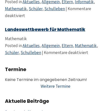
Posted in
Aktuelles
,
Allgemein
,
Eltern
,
Informatik
,
Mathematik
,
Schüler
,
Schulleben
|
Kommentare
für Im Reich der Zahlen
deaktiviert
Landeswettbewerb für Mathematik
Mathematik
Posted in
Aktuelles
,
Allgemein
,
Eltern
,
Mathematik
,
für
Landesw
Schüler
,
Schulleben
|
Kommentare deaktiviert
Termine
Weitere Termine
Aktuelle Beiträge