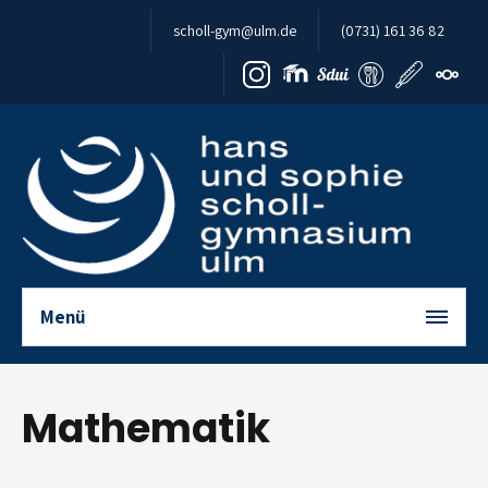
Zum Inhalt springen
scholl-gym@ulm.de
(0731) 161 36 82
Menü
Mathematik