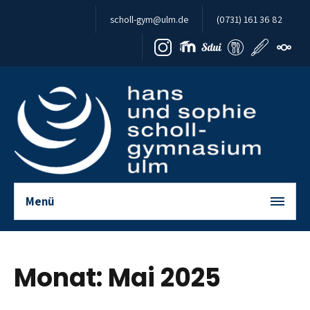
Zum Inhalt springen
scholl-gym@ulm.de
(0731) 161 36 82
Menü
Monat:
Mai 2025