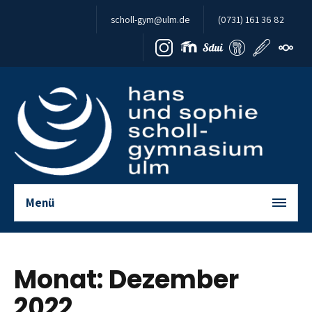
Zum Inhalt springen
scholl-gym@ulm.de
(0731) 161 36 82
Menü
Monat:
Dezember
2022