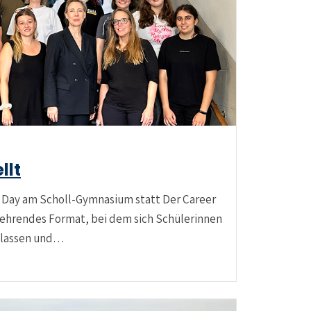
llt
er Day am Scholl-Gymnasium statt Der Career
rkehrendes Format, bei dem sich Schülerinnen
Klassen und…