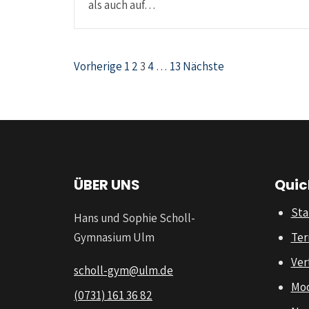
als auch auf…
Seitennummerierung der Beiträge
Vorherige
1
2
3
4
…
13
Nächste
ÜBER UNS
Quic
Sta
Hans und Sophie Scholl-
Gymnasium Ulm
Ter
Ver
scholl-gym@ulm.de
Mo
(0731) 161 36 82