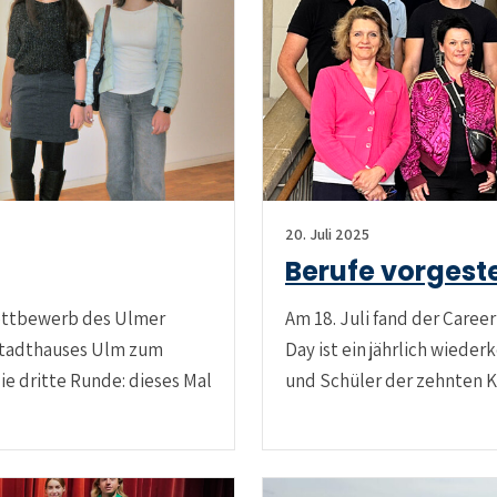
20. Juli 2025
Berufe vorgeste
ettbewerb des Ulmer
Am 18. Juli fand der Care
Stadthauses Ulm zum
Day ist ein jährlich wiede
e dritte Runde: dieses Mal
und Schüler der zehnten 