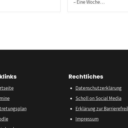
– Eine Woche…
klinks
Rechtliches
rtseite
Datenschutzerklärung
mine
Scholl on Social Media
tretungsplan
Erklärung zur Barrierefrei
odle
Impressum