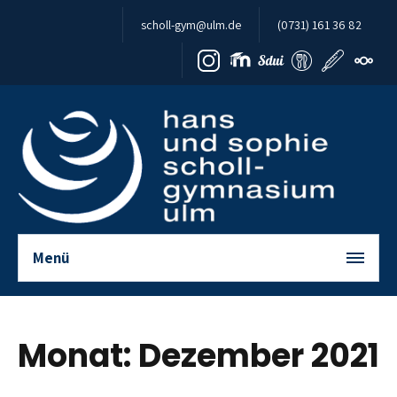
Zum Inhalt springen
scholl-gym@ulm.de
(0731) 161 36 82
Menü
Monat:
Dezember 2021