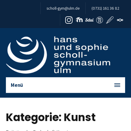
Zum Inhalt springen
scholl-gym@ulm.de
(0731) 161 36 82
Menü
Kategorie:
Kunst