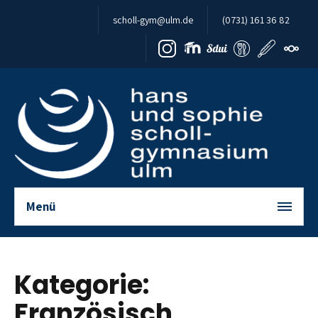
Zum Inhalt springen
scholl-gym@ulm.de
(0731) 161 36 82
Menü
Kategorie:
Französisch