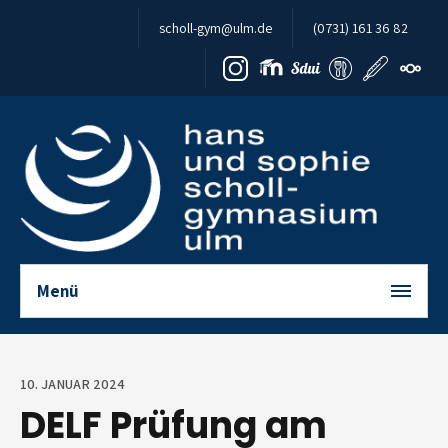
Zum Inhalt springen
scholl-gym@ulm.de
(0731) 161 36 82
Menü
10. JANUAR 2024
DELF Prüfung am