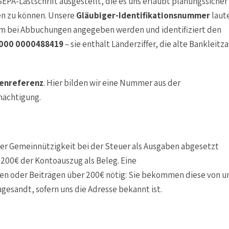
EPA-Lastschrift ausgestellt, die es uns erlaubt planungssicher
gen zu können. Unsere
Gläubiger-Identifikationsnummer
laut
m bei Abbuchungen angegeben werden und identifiziert den
0000 0000488419
– sie enthält Länderziffer, die alte Bankleitza
enreferenz
. Hier bilden wir eine Nummer aus der
mächtigung.
er Gemeinnützigkeit bei der Steuer als Ausgaben abgesetzt
 200€ der Kontoauszug als Beleg. Eine
n oder Beiträgen über 200€ nötig: Sie bekommen diese von u
gesandt, sofern uns die Adresse bekannt ist.