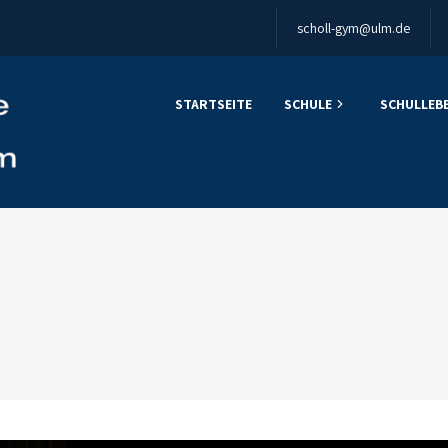
scholl-gym@ulm.de
STARTSEITE
SCHULE
SCHULLEB