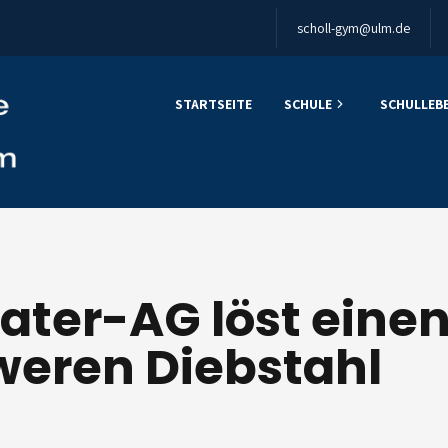
scholl-gym@ulm.de
STARTSEITE
SCHULE
SCHULLEB
eater-AG löst eine
weren Diebstahl