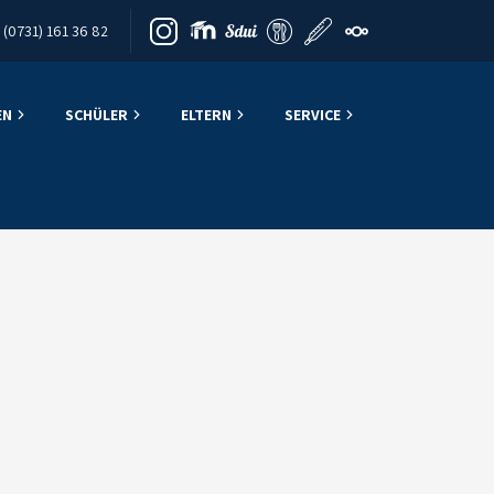
(0731) 161 36 82
EN
SCHÜLER
ELTERN
SERVICE
n