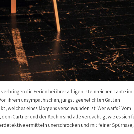
y verbringen die Ferien bei ihrer adligen, steinreichen Tante im
Von ihrem unsympathischen, jüngst geehelichten Gatten
kt, welches eines Morgens verschwunden ist. Wer war‘s? Vom
dem Gärtner und der Köchin sind alle verdächtig, wie es sich f
erdetektive ermitteln unerschrocken und mit feiner Spürnase,