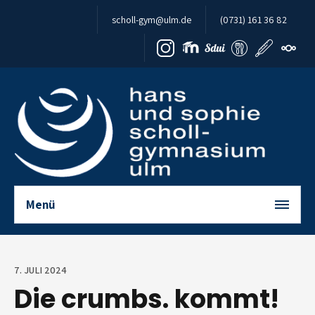
Zum Inhalt springen
scholl-gym@ulm.de
(0731) 161 36 82
Menü
7. JULI 2024
Die crumbs. kommt!