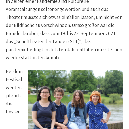
In Zeiten einer Pandemie sind kulturelle
Veranstaltungen seltener geworden und auch das
Theater musste sich etwas einfallen lassen, um nicht von
der Bildfläche zu verschwinden. Umso größer war die
Freude darüber, dass vom 19. bis 23. September 2021
das „Schultheater der Länder (SDL)“, das
pandemiebedingt im letzten Jahr entfallen musste, nun
wieder stattfinden konnte.
Bei dem
Festival
werden
jährlich
die
besten