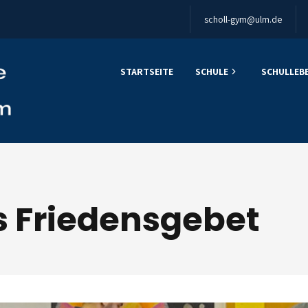
scholl-gym@ulm.de
STARTSEITE
SCHULE
SCHULLEB
es Friedensgebet