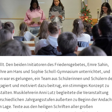
üllt. Den beiden Initiatoren des Friedensgebetes, Emre Sahin,
slehre am Hans und Sophie Scholl-Gymnasium unterrichtet, und
n war es gelungen, ein Team aus Schülerinnen und Schülern d
agiert und motiviert dazu beitrug, ein stimmiges Konzept zu
stalten. Musiklehrerin Anni Lutz begleitete die Veranstaltung
erschiedlichen Jahrgangsstufen äußerten zu Beginn der Andach
 Lage. Texte aus den heiligen Schriften aller großen