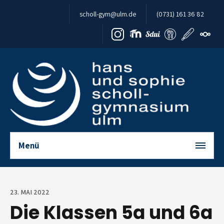
Zum Inhalt springen
scholl-gym@ulm.de
(0731) 161 36 82
Menü
23. MAI 2022
Die Klassen 5a und 6a