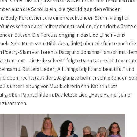
in“ von H. Distler passierte etwas Kurioses: der Tenor und der
mten auch die Schollis ein, die geduldig an den Wänden
ne Body-Percussion, die einen wachsenden Sturm klanglich
bäudes schien dabei mitmachen zu wollen, denn dort wütete e
den Blitzen. Die Percussion ging in das Lied „The river is
aela Saiz-Munteanu (Bild oben, links) über. Sie führte auch die
 Ein Poetry-Slam von Lorenta Dacaj und Johanna Hanisch mit de
assten Text „Die Erde schreit“ folgte.Dann taten sich Levantat
nsam J. Rutters Lieder „All things bright and beautiful“ und
Bild oben, rechts) aus der 10a glänzte beim anschließenden Sol
ollis unter Leitung von Musiklehrerin Ann-Kathrin Lutz
uf großen Pappschildern. Das letzte Lied „Haye Hame“, einer
re zusammen.