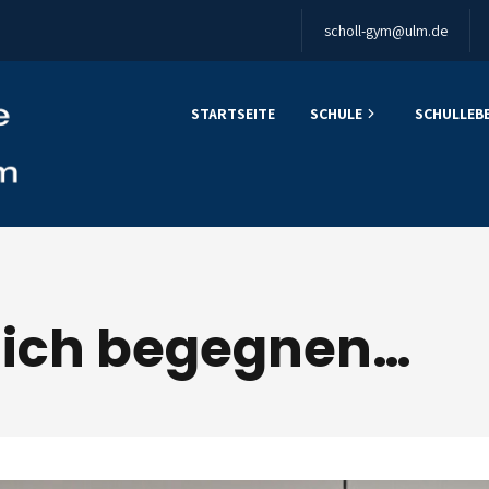
scholl-gym@ulm.de
STARTSEITE
SCHULE
SCHULLEB
sich begegnen…