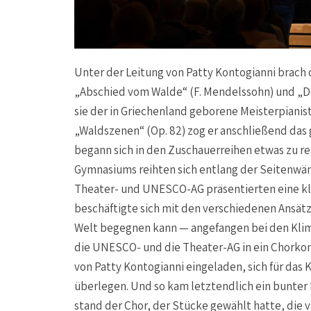
Unter der Leitung von Patty Kontogianni brach 
„Abschied vom Walde“ (F. Mendelssohn) und „De
sie der in Griechenland geborene Meisterpianis
„Waldszenen“ (Op. 82) zog er anschließend das 
begann sich in den Zuschauerreihen etwas zu r
Gymnasiums reihten sich entlang der Seitenwänd
Theater- und UNESCO-AG präsentierten eine kl
beschäftigte sich mit den verschiedenen Ansät
Welt begegnen kann — angefangen bei den Klima
die UNESCO- und die Theater-AG in ein Chorkon
von Patty Kontogianni eingeladen, sich für d
überlegen. Und so kam letztendlich ein bunter
stand der Chor, der Stücke gewählt hatte, die