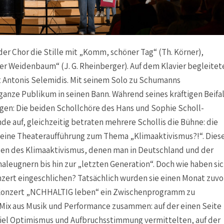
der Chor die Stille mit „Komm, schöner Tag“ (Th. Körner),
r Weidenbaum“ (J. G. Rheinberger). Auf dem Klavier begleitet
t Antonis Selemidis. Mit seinem Solo zu Schumanns
ganze Publikum in seinen Bann. Während seines kräftigen Beifal
egen: Die beiden Schollchöre des Hans und Sophie Scholl-
e auf, gleichzeitig betraten mehrere Schollis die Bühne: die
eine Theateraufführung zum Thema „Klimaaktivismus?!“. Dies
zen des Klimaaktivismus, denen man in Deutschland und der
leugnern bis hin zur „letzten Generation“. Doch wie haben si
zert eingeschlichen? Tatsächlich wurden sie einen Monat zuvo
as Konzert „NCHHALTIG leben“ ein Zwischenprogramm zu
 Mix aus Musik und Performance zusammen: auf der einen Seite
 viel Optimismus und Aufbruchsstimmung vermittelten, auf der