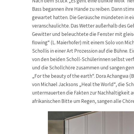
Nach dem Stück „Es geht eine dunkle Wolk’ here
Bass begannen ihre Hände zu reiben. Dann stim
gewartet hatten. Die Geräusche mündeten in ei
veranschaulichte. Das Wetter außerhalb des Ge
Gewitter und beleuchtete die Fenster mit gleisen
flowing“ (L. Maierhofer) mit einem Solo von Mich
Schollis in einer Art Prozession auf die Bühne.
von den beiden Scholl-Schülerinnen selbst verf
und die Schollchöre zusammen und sangen gemei
„For the beauty of the earth“. Dora Achangwa (
von Michael Jacksons „Heal the World“, die Sch
untermauerten die Fakten zur Nachhaltigkeit a
afrikanischen Bitte um Regen, sangen alle Chö